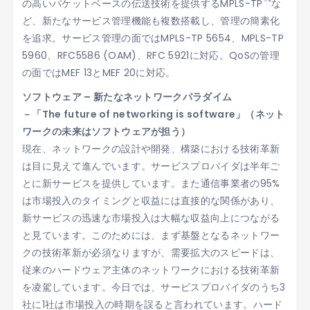
の高いパケットベースの伝送技術を提供するMPLS-TP
な
ど、新たなサービス管理機能も複数搭載し、管理の簡素化
を追求。サービス管理の面ではMPLS-TP 5654、MPLS-TP
5960、RFC5586 (OAM)、RFC 5921に対応。QoSの管理
の面ではMEF 13とMEF 20に対応。
ソフトウェア – 新たなネットワークパラダイム
－「The future of networking is software」（ネット
ワークの未来はソフトウェアが担う）
現在、ネットワークの設計や開発、構築における技術革新
は目に見えて進んでいます。サービスプロバイダは半年ご
とに新サービスを提供しています。また通信事業者の95%
は市場投入のタイミングと収益には直接的な関係があり、
新サービスの迅速な市場投入は大幅な収益向上につながる
と見ています。このためには、まず基盤となるネットワー
クの技術革新が必須なりますが、需要拡大のスピードは、
従来のハードウェア主体のネットワークにおける技術革新
を凌駕しています。今日では、サービスプロバイダのうち3
社に1社は市場投入の時期を誤ると言われています。ハード