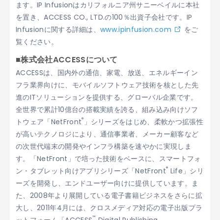
ます。IP Infusionはカリフォルニア州サニーベイルに本社
を置き、ACCESS CO., LTD.の100％出資子会社です。IP
Infusionに関する詳細は、
www.ipinfusion.com
をご
覧ください。
■株式会社ACCESSについて
ACCESSは、国内外の通信、家電、放送、エネルギーイン
フラ業界向けに、モバイルソフトウェア技術を核とした先
進のITソリューションを提供する、グローバル企業です。
全世界で累計10億台の搭載実績を誇る、組み込み向けソフ
®
トウェア「NetFront
」シリーズをはじめ、柔軟かつ拡張性
が高いテクノロジにより、通信事業者、メーカー顧客など
の次世代端末の開発やインフラ構築を速やかに実現しま
す。「NetFront」で培った技術をベースに、スマートフォ
®
ン・タブレット向けアプリシリーズ「NetFront
Life」シリ
ーズを開発し、エンドユーザー向けに提供しています。ま
た、2008年より展開している電子書籍ビジネスをさらに拡
大し、2011年4月には、クロスメディア対応の電子出版プラ
™