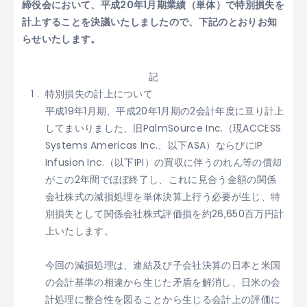
締役会において、平成20年1月期業績（単体）で特別損失を
計上することを決議いたしましたので、下記のとおりお知
らせいたします。
記
特別損失の計上について
平成19年1月期、平成20年1月期の2会計年度に亘り計上
してまいりました、旧PalmSource Inc.（現ACCESS
Systems Americas Inc.、以下ASA）ならびにIP
Infusion Inc.（以下IPI）の買収に伴うのれん等の償却
がこの2年間でほぼ終了し、これに見合う金額の関係
会社株式の減損処理を単体決算上行う必要が生じ、特
別損失として関係会社株式評価損を約26,650百万円計
上いたします。
今回の減損処理は、連結及び子会社決算の日本と米国
の会計基準の相違から生じた矛盾を解消し、日米の会
計処理に整合性を図ることから生じる会計上の評価に