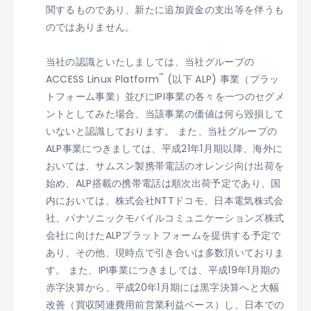
関するものであり、新たに追加資金の支出等を伴うも
のではありません。
当社の認識といたしましては、当社グループの
™
ACCESS Linux Platform
(以下 ALP) 事業（プラッ
トフォーム事業）並びにIPI事業の各々を一つのセグメ
ントとしてみた場合、当該事業の価値は何ら毀損して
いないと認識しております。 また、当社グループの
ALP事業につきましては、平成21年1月期以降、海外に
おいては、サムスン製携帯電話のオレンジ向け出荷を
始め、ALP搭載の携帯電話は順次出荷予定であり、国
内においては、株式会社NTTドコモ、日本電気株式会
社、パナソニックモバイルコミュニケーションズ株式
会社に向けたALPプラットフォームを提供する予定で
あり、その他、現時点で引き合いは多数頂いておりま
す。 また、IPI事業につきましては、平成19年1月期の
赤字決算から、平成20年1月期には黒字決算へと大幅
改善（買収関連費用前営業利益ベース）し、日本での