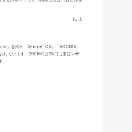
定要素が内在しており、実際の業績はこれらの予想
以 上
™
wser」を始め「Garnet
OS」「ACCESS
ています。2001年2月26日に東証マザ
す。