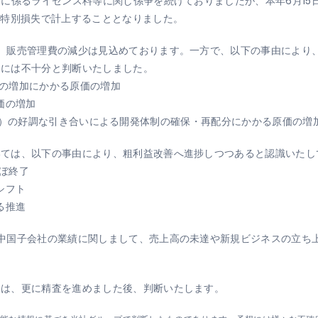
」に係るライセンス料等に関し係争を続けておりましたが、本年6月1
の特別損失で計上することとなりました。
、販売管理費の減少は見込めております。一方で、以下の事由により
るには不十分と判断いたしました。
受注の増加にかかる原価の増加
価の増加
LP）の好調な引き合いによる開発体制の確保・再配分にかかる原価の増
いては、以下の事由により、粗利益改善へ進捗しつつあると認識いたし
ほぼ終了
シフト
る推進
中国子会社の業績に関しまして、売上高の未達や新規ビジネスの立ち
ては、更に精査を進めました後、判断いたします。