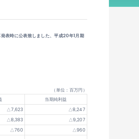
算発表時に公表致しました、平成20年1月期
（単位：百万円）
益
当期純利益
△7,623
△8,247
△8,383
△9,207
△760
△960