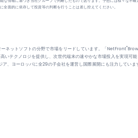
可能な情報に基づき当社グループで判断したものであります。予想には様々な不確
想に全面的に依存して投資等の判断を行うことは差し控えてください。
®
ターネットソフトの分野で市場をリードしています。「NetFront
Bro
高いテクノロジを提供し、次世代端末の速やかな市場投入を実現可能とし
アジア、ヨーロッパに全29の子会社を運営し国際展開にも注力していま