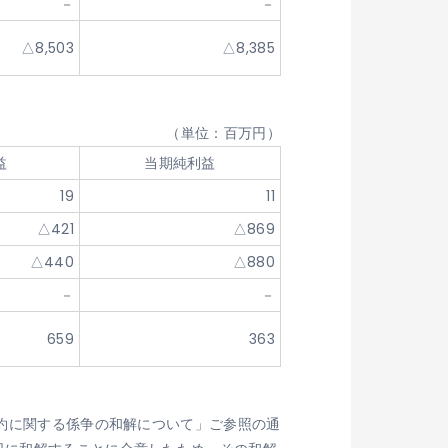
－
－
△8,503
△8,385
（単位：百万円）
益
当期純利益
19
11
△421
△869
△440
△880
－
－
659
363
契約に関する係争の和解について」ご参照の通