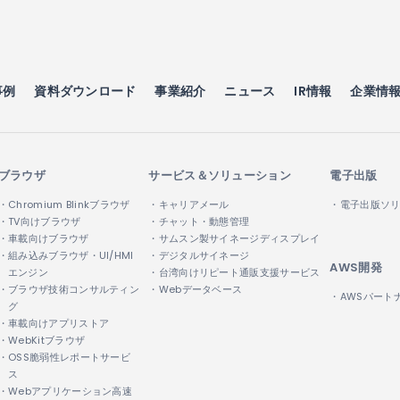
事例
資料ダウンロード
事業紹介
ニュース
IR情報
企業情
ブラウザ
サービス＆ソリューション
電子出版
・Chromium Blinkブラウザ
・キャリアメール
・電子出版ソ
・TV向けブラウザ
・チャット・動態管理
・車載向けブラウザ
・サムスン製サイネージディスプレイ
・組み込みブラウザ・UI/HMI
・デジタルサイネージ
AWS開発
エンジン
・台湾向けリピート通販支援サービス
・ブラウザ技術コンサルティン
・Webデータベース
・AWSパート
グ
・車載向けアプリストア
・WebKitブラウザ
・OSS脆弱性レポートサービ
ス
・Webアプリケーション高速