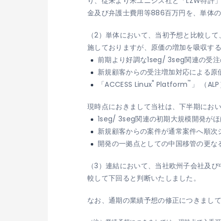
り、従来より米ユニシス社と「LZW特許
金及び弁護士費用等886百万円を、単体
（2）単体において、当初予想と比較して
施しておりますが、原価の増加を吸収す
前期より好調な1seg/ 3seg関連の
新規顧客からの受注増加対応による原
®
™
「ACCESS Linux
Platform
」 （A
現時点におきまして当社は、下半期にお
1seg/ 3seg関連の初期大規模開発が
新規顧客からの案件が通常案件へ順次
開発の一拠点としての中国移管の更な
（3）連結において、当社欧州子会社及び
較して下回ると判断いたしました。
なお、通期の業績予想の修正につきまし