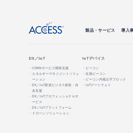
↑
製品・サービス
導入
DX／IoT
IoTデバイス
・IOWNサービス開発支援
・ビーコン
・エネルギーマネジメントソリュ
・近接ビーコン
ーション
・ビーコン内蔵点字ブロック
・DX／IoT新規ビジネス創造・自
・IoTゲートウェイ
走支援
・DX／IoTプロフェッショナルサ
ービス
・DX／IoTプラットフォーム
・ドローンソリューション