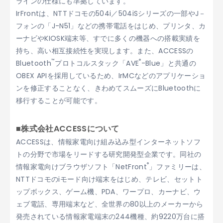
ラインの仕様にも準拠しています。
IrFrontは、NTTドコモの504i／504iSシリーズの一部やJ－
フォンの「J-N51」などの携帯電話をはじめ、プリンタ、カ
ーナビやKIOSK端末等、すでに多くの機器への搭載実績を
持ち、高い相互接続性を実現します。また、ACCESSの
™
®
Bluetooth
プロトコルスタック「AVE
-Blue」と共通の
OBEX APIを採用しているため、IrMCなどのアプリケーショ
ンを修正することなく、きわめてスムーズにBluetoothに
移行することが可能です。
■株式会社ACCESSについて
ACCESSは、情報家電向け組み込み型インターネットソフ
トの分野で市場をリードする研究開発型企業です。同社の
®
情報家電向けブラウザソフト「NetFront
」ファミリーは、
NTTドコモのiモード向け端末をはじめ、テレビ、セットト
ップボックス、ゲーム機、PDA、ワープロ、カーナビ、ウ
ェブ電話、専用端末など、全世界の80以上のメーカーから
発売されている情報家電端末の244機種、約9220万台に搭