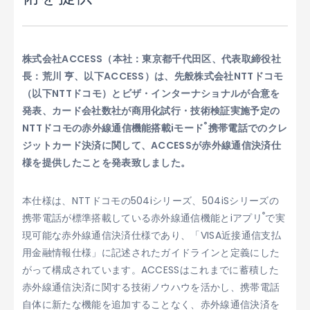
株式会社ACCESS（本社：東京都千代田区、代表取締役社
長：荒川 亨、以下ACCESS）は、先般株式会社NTTドコモ
（以下NTTドコモ）とビザ・インターナショナルが合意を
発表、カード会社数社が商用化試行・技術検証実施予定の
®
NTTドコモの赤外線通信機能搭載iモード
携帯電話でのクレ
ジットカード決済に関して、ACCESSが赤外線通信決済仕
様を提供したことを発表致しました。
本仕様は、NTTドコモの504iシリーズ、504iSシリーズの
®
携帯電話が標準搭載している赤外線通信機能とiアプリ
で実
現可能な赤外線通信決済仕様であり、「VISA近接通信支払
用金融情報仕様」に記述されたガイドラインと定義にした
がって構成されています。ACCESSはこれまでに蓄積した
赤外線通信決済に関する技術ノウハウを活かし、携帯電話
自体に新たな機能を追加することなく、赤外線通信決済を