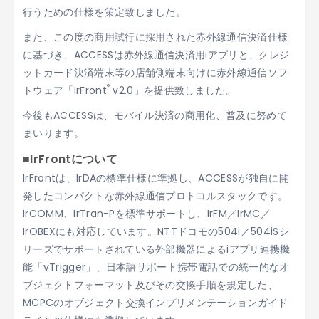
行うための仕様を策定致しました。
また、この度の商用試行に採用された赤外線通信決済仕様
に基づき、ACCESSは赤外線通信決済用iアプリと、クレジ
ットカード決済端末等の店舗側端末向けに赤外線通信ソフ
®
トウェア「IrFront
v2.0」を提供致しました。
今後もACCESSは、モバイル決済の商用化、普及に努めて
まいります。
■IrFrontについて
IrFrontは、IrDAの標準仕様に準拠し、ACCESSが独自に開
発したコンパクトな赤外線通信プロトコルスタックです。
IrCOMM、IrTran-Pを標準サポートし、IrFM／IrMC／
IrOBEXにも対応しています。NTTドコモの504i／504iSシ
リーズでサポートされている外部機器によるiアプリ連携機
能「vTrigger」、日本語サポート携帯電話での統一的なオ
ブジェクトフォーマット及びその交換手順を規定した、
MCPCのオブジェクト交換インプリメンテーションガイド