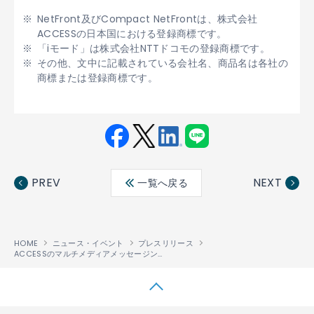
NetFront及びCompact NetFrontは、株式会社
ACCESSの日本国における登録商標です。
「iモード」は株式会社NTTドコモの登録商標です。
その他、文中に記載されている会社名、商品名は各社の
商標または登録商標です。
Fac
Twit
Link
LINE
ebo
ter
edin
PREV
NEXT
一覧へ戻る
ok
HOME
ニュース・イベント
プレスリリース
ACCESSのマルチメディアメッセージングソフトがチャイナ・ユニコム向け 移動機メーカー、サムスン、モトローラ、LGなど10社以上に採用