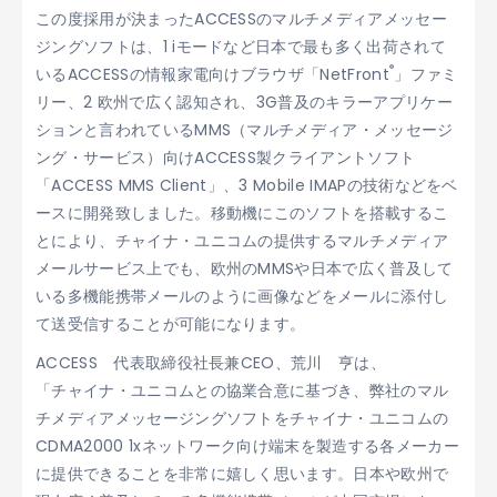
この度採用が決まったACCESSのマルチメディアメッセー
ジングソフトは、1 iモードなど日本で最も多く出荷されて
®
いるACCESSの情報家電向けブラウザ「NetFront
」ファミ
リー、2 欧州で広く認知され、3G普及のキラーアプリケー
ションと言われているMMS（マルチメディア・メッセージ
ング・サービス）向けACCESS製クライアントソフト
「ACCESS MMS Client」、3 Mobile IMAPの技術などをベ
ースに開発致しました。移動機にこのソフトを搭載するこ
とにより、チャイナ・ユニコムの提供するマルチメディア
メールサービス上でも、欧州のMMSや日本で広く普及して
いる多機能携帯メールのように画像などをメールに添付し
て送受信することが可能になります。
ACCESS 代表取締役社長兼CEO、荒川 亨は、
「チャイナ・ユニコムとの協業合意に基づき、弊社のマル
チメディアメッセージングソフトをチャイナ・ユニコムの
CDMA2000 1xネットワーク向け端末を製造する各メーカー
に提供できることを非常に嬉しく思います。日本や欧州で