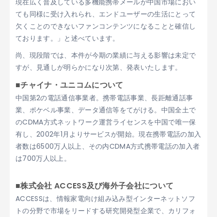
現在広く普及している多機能携帯メールが中国市場におい
ても同様に受け入れられ、エンドユーザーの生活にとって
欠くことのできないファンコンテンツになることと確信し
ております。」と述べています。
尚、現段階では、本件が今期の業績に与える影響は未定で
すが、見通しが明らかになり次第、発表いたします。
■チャイナ・ユニコムについて
中国第2の電話通信事業者。携帯電話事業、長距離通話事
業、ポケベル事業、データ通信等をてがける。中国全土で
のCDMA方式ネットワーク運営ライセンスを中国で唯一保
有し、2002年1月よりサービスが開始。現在携帯電話の加入
者数は6500万人以上、その内CDMA方式携帯電話の加入者
は700万人以上。
■株式会社 ACCESS及び海外子会社について
ACCESSは、情報家電向け組み込み型インターネットソフ
トの分野で市場をリードする研究開発型企業で、カリフォ