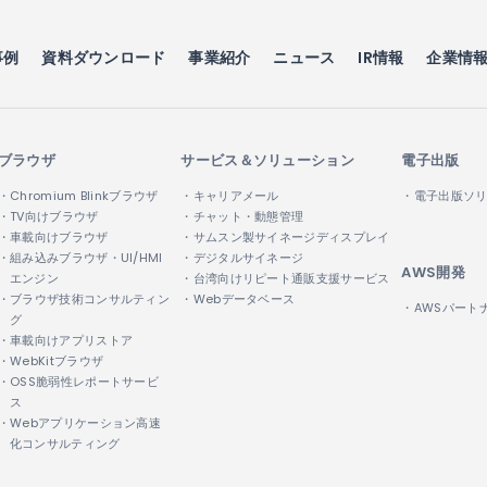
事例
資料ダウンロード
事業紹介
ニュース
IR情報
企業情
ブラウザ
サービス＆ソリューション
電子出版
・Chromium Blinkブラウザ
・キャリアメール
・電子出版ソ
・TV向けブラウザ
・チャット・動態管理
・車載向けブラウザ
・サムスン製サイネージディスプレイ
・組み込みブラウザ・UI/HMI
・デジタルサイネージ
AWS開発
エンジン
・台湾向けリピート通販支援サービス
・ブラウザ技術コンサルティン
・Webデータベース
・AWSパート
グ
・車載向けアプリストア
・WebKitブラウザ
・OSS脆弱性レポートサービ
ス
・Webアプリケーション高速
化コンサルティング