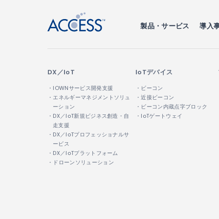
製品・サービス
導入
DX／IoT
IoTデバイス
・IOWNサービス開発支援
・ビーコン
・エネルギーマネジメントソリュ
・近接ビーコン
ーション
・ビーコン内蔵点字ブロック
・DX／IoT新規ビジネス創造・自
・IoTゲートウェイ
走支援
・DX／IoTプロフェッショナルサ
ービス
・DX／IoTプラットフォーム
・ドローンソリューション