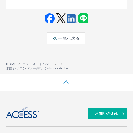
Fac
Twit
Link
LINE
ebo
ter
edin
一覧へ戻る
ok
HOME
ニュース・イベント
米国シリコンバレー銀行（Silicon Valley Bank）に係る当社資金の移管完了に関するお知らせ
↑
お問い合わせ