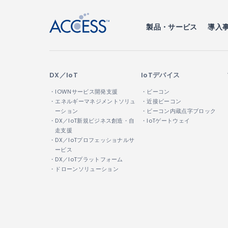
製品・サービス
導入
DX／IoT
IoTデバイス
・IOWNサービス開発支援
・ビーコン
・エネルギーマネジメントソリュ
・近接ビーコン
ーション
・ビーコン内蔵点字ブロック
・DX／IoT新規ビジネス創造・自
・IoTゲートウェイ
走支援
・DX／IoTプロフェッショナルサ
ービス
・DX／IoTプラットフォーム
・ドローンソリューション