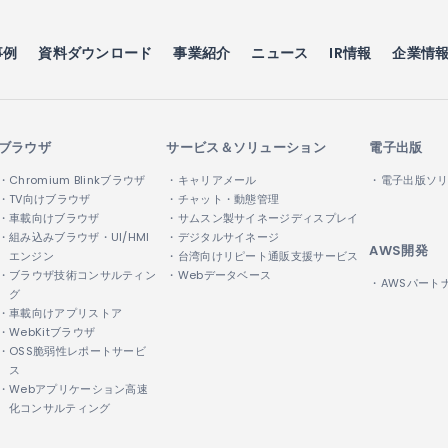
事例
資料ダウンロード
事業紹介
ニュース
IR情報
企業情
ブラウザ
サービス＆ソリューション
電子出版
・Chromium Blinkブラウザ
・キャリアメール
・電子出版ソ
・TV向けブラウザ
・チャット・動態管理
・車載向けブラウザ
・サムスン製サイネージディスプレイ
・組み込みブラウザ・UI/HMI
・デジタルサイネージ
AWS開発
エンジン
・台湾向けリピート通販支援サービス
・ブラウザ技術コンサルティン
・Webデータベース
・AWSパート
グ
・車載向けアプリストア
・WebKitブラウザ
・OSS脆弱性レポートサービ
ス
・Webアプリケーション高速
化コンサルティング