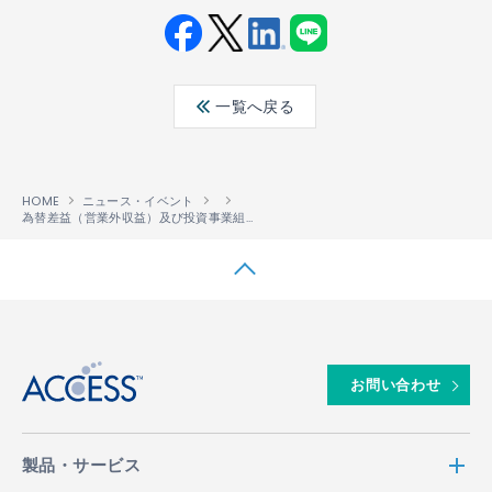
Fac
Twit
Link
LINE
ebo
ter
edin
一覧へ戻る
ok
HOME
ニュース・イベント
為替差益（営業外収益）及び投資事業組合運用損（営業外費用）の計上に関するお知らせ
↑
お問い合わせ
製品・サービス