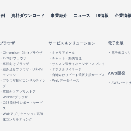
事例
資料ダウンロード
事業紹介
ニュース
IR情報
企業情
ブラウザ
サービス＆ソリューション
電子出版
・Chromium Blinkブラウザ
・キャリアメール
・電子出版ソ
・TV向けブラウザ
・チャット・動態管理
・車載向けブラウザ
・サムスン製サイネージディスプレイ
・組み込みブラウザ・UI/HMI
・デジタルサイネージ
AWS開発
エンジン
・台湾向けリピート通販支援サービス
・ブラウザ技術コンサルティン
・Webデータベース
・AWSパート
グ
・車載向けアプリストア
・WebKitブラウザ
・OSS脆弱性レポートサービ
ス
・Webアプリケーション高速
化コンサルティング