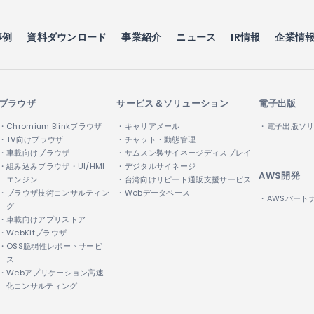
事例
資料ダウンロード
事業紹介
ニュース
IR情報
企業情
ブラウザ
サービス＆ソリューション
電子出版
・Chromium Blinkブラウザ
・キャリアメール
・電子出版ソ
・TV向けブラウザ
・チャット・動態管理
・車載向けブラウザ
・サムスン製サイネージディスプレイ
・組み込みブラウザ・UI/HMI
・デジタルサイネージ
AWS開発
エンジン
・台湾向けリピート通販支援サービス
・ブラウザ技術コンサルティン
・Webデータベース
・AWSパート
グ
・車載向けアプリストア
・WebKitブラウザ
・OSS脆弱性レポートサービ
ス
・Webアプリケーション高速
化コンサルティング