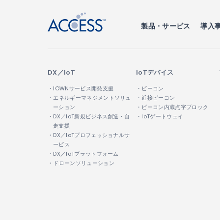
製品・サービス
導入
DX／IoT
IoTデバイス
・IOWNサービス開発支援
・ビーコン
・エネルギーマネジメントソリュ
・近接ビーコン
ーション
・ビーコン内蔵点字ブロック
・DX／IoT新規ビジネス創造・自
・IoTゲートウェイ
走支援
・DX／IoTプロフェッショナルサ
ービス
・DX／IoTプラットフォーム
・ドローンソリューション