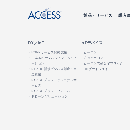
製品・サービス
導入
DX／IoT
IoTデバイス
・IOWNサービス開発支援
・ビーコン
・エネルギーマネジメントソリュ
・近接ビーコン
ーション
・ビーコン内蔵点字ブロック
・DX／IoT新規ビジネス創造・自
・IoTゲートウェイ
走支援
・DX／IoTプロフェッショナルサ
ービス
・DX／IoTプラットフォーム
・ドローンソリューション