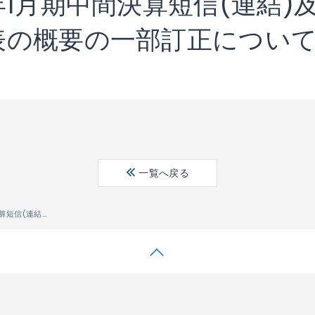
年1月期中間決算短信(連結)及
表の概要の一部訂正につい
一覧へ戻る
（訂正）平成19年1月期中間決算短信(連結)及び平成19年1月期個別中間財務諸表の概要の一部訂正について