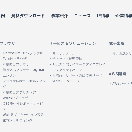
事例
資料ダウンロード
事業紹介
ニュース
IR情報
企業情
ブラウザ
サービス＆ソリューション
電子出版
・Chromium Blinkブラウザ
・キャリアメール
・電子出版ソ
・TV向けブラウザ
・チャット・動態管理
・車載向けブラウザ
・サムスン製サイネージディスプレイ
・組み込みブラウザ・UI/HMI
・デジタルサイネージ
AWS開発
エンジン
・台湾向けリピート通販支援サービス
・ブラウザ技術コンサルティン
・Webデータベース
・AWSパート
グ
・車載向けアプリストア
・WebKitブラウザ
・OSS脆弱性レポートサービ
ス
・Webアプリケーション高速
化コンサルティング