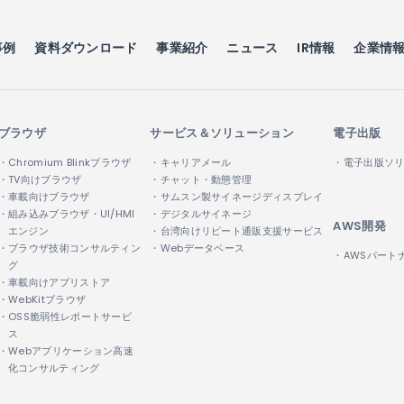
事例
資料ダウンロード
事業紹介
ニュース
IR情報
企業情
ブラウザ
サービス＆ソリューション
電子出版
・Chromium Blinkブラウザ
・キャリアメール
・電子出版ソ
・TV向けブラウザ
・チャット・動態管理
・車載向けブラウザ
・サムスン製サイネージディスプレイ
・組み込みブラウザ・UI/HMI
・デジタルサイネージ
AWS開発
エンジン
・台湾向けリピート通販支援サービス
・ブラウザ技術コンサルティン
・Webデータベース
・AWSパート
グ
・車載向けアプリストア
・WebKitブラウザ
・OSS脆弱性レポートサービ
ス
・Webアプリケーション高速
化コンサルティング