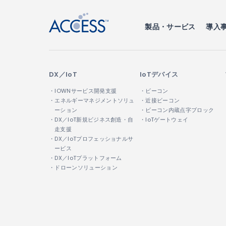
製品・サービス
導入
DX／IoT
IoTデバイス
・IOWNサービス開発支援
・ビーコン
・エネルギーマネジメントソリュ
・近接ビーコン
ーション
・ビーコン内蔵点字ブロック
・DX／IoT新規ビジネス創造・自
・IoTゲートウェイ
走支援
・DX／IoTプロフェッショナルサ
ービス
・DX／IoTプラットフォーム
・ドローンソリューション