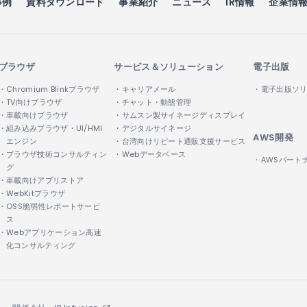
事例
資料ダウンロード
事業紹介
ニュース
IR情報
企業情
ブラウザ
サービス＆ソリューション
電子出版
・Chromium Blinkブラウザ
・キャリアメール
・電子出版ソ
・TV向けブラウザ
・チャット・動態管理
・車載向けブラウザ
・サムスン製サイネージディスプレイ
・組み込みブラウザ・UI/HMI
・デジタルサイネージ
AWS開発
エンジン
・台湾向けリピート通販支援サービス
・ブラウザ技術コンサルティン
・Webデータベース
・AWSパート
グ
・車載向けアプリストア
・WebKitブラウザ
・OSS脆弱性レポートサービ
ス
・Webアプリケーション高速
化コンサルティング