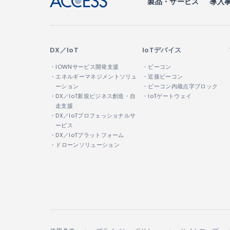
製品・サービス
導入
DX／IoT
IoTデバイス
・IOWNサービス開発支援
・ビーコン
・エネルギーマネジメントソリュ
・近接ビーコン
ーション
・ビーコン内蔵点字ブロック
・DX／IoT新規ビジネス創造・自
・IoTゲートウェイ
走支援
・DX／IoTプロフェッショナルサ
ービス
・DX／IoTプラットフォーム
・ドローンソリューション