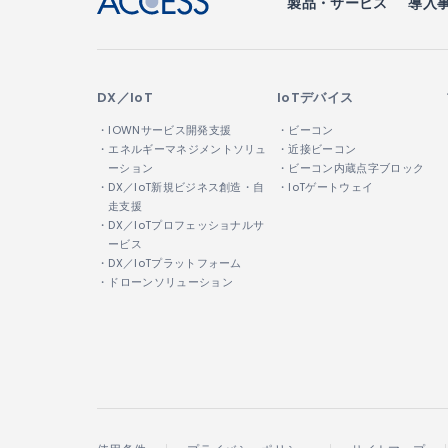
製品・サービス
導入
DX／IoT
IoTデバイス
・IOWNサービス開発支援
・ビーコン
・エネルギーマネジメントソリュ
・近接ビーコン
ーション
・ビーコン内蔵点字ブロック
・DX／IoT新規ビジネス創造・自
・IoTゲートウェイ
走支援
・DX／IoTプロフェッショナルサ
ービス
・DX／IoTプラットフォーム
・ドローンソリューション