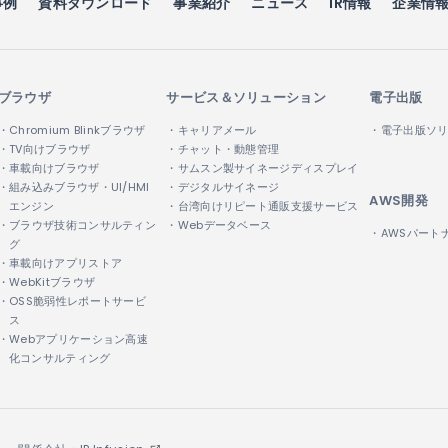
事例
資料ダウンロード
事業紹介
ニュース
IR情報
企業情
ブラウザ
サービス＆ソリューション
電子出版
・Chromium Blinkブラウザ
・キャリアメール
・電子出版ソ
・TV向けブラウザ
・チャット・動態管理
・車載向けブラウザ
・サムスン製サイネージディスプレイ
・組み込みブラウザ・UI/HMI
・デジタルサイネージ
AWS開発
エンジン
・台湾向けリピート通販支援サービス
・ブラウザ技術コンサルティン
・Webデータベース
・AWSパート
グ
・車載向けアプリストア
・WebKitブラウザ
・OSS脆弱性レポートサービ
ス
・Webアプリケーション高速
化コンサルティング