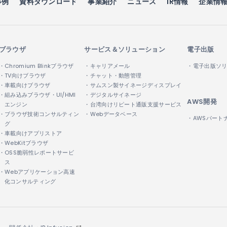
事例
資料ダウンロード
事業紹介
ニュース
IR情報
企業情
ブラウザ
サービス＆ソリューション
電子出版
・Chromium Blinkブラウザ
・キャリアメール
・電子出版ソ
・TV向けブラウザ
・チャット・動態管理
・車載向けブラウザ
・サムスン製サイネージディスプレイ
・組み込みブラウザ・UI/HMI
・デジタルサイネージ
AWS開発
エンジン
・台湾向けリピート通販支援サービス
・ブラウザ技術コンサルティン
・Webデータベース
・AWSパート
グ
・車載向けアプリストア
・WebKitブラウザ
・OSS脆弱性レポートサービ
ス
・Webアプリケーション高速
化コンサルティング