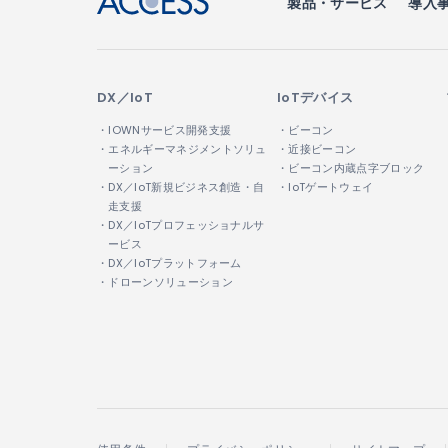
製品・サービス
導入
DX／IoT
IoTデバイス
・IOWNサービス開発支援
・ビーコン
・エネルギーマネジメントソリュ
・近接ビーコン
ーション
・ビーコン内蔵点字ブロック
・DX／IoT新規ビジネス創造・自
・IoTゲートウェイ
走支援
・DX／IoTプロフェッショナルサ
ービス
・DX／IoTプラットフォーム
・ドローンソリューション