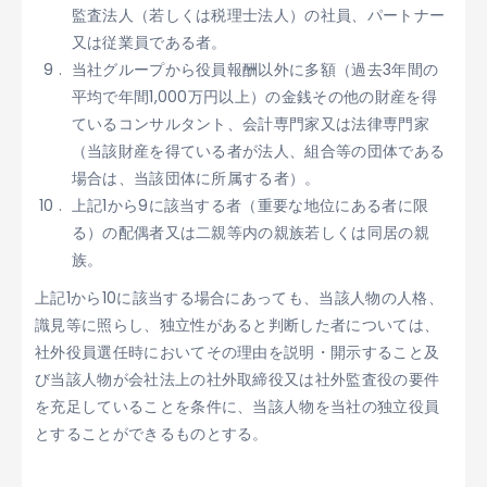
監査法人（若しくは税理士法人）の社員、パートナー
又は従業員である者。
当社グループから役員報酬以外に多額（過去3年間の
平均で年間1,000万円以上）の金銭その他の財産を得
ているコンサルタント、会計専門家又は法律専門家
（当該財産を得ている者が法人、組合等の団体である
場合は、当該団体に所属する者）。
上記1から9に該当する者（重要な地位にある者に限
る）の配偶者又は二親等内の親族若しくは同居の親
族。
上記1から10に該当する場合にあっても、当該人物の人格、
識見等に照らし、独立性があると判断した者については、
社外役員選任時においてその理由を説明・開示すること及
び当該人物が会社法上の社外取締役又は社外監査役の要件
を充足していることを条件に、当該人物を当社の独立役員
とすることができるものとする。