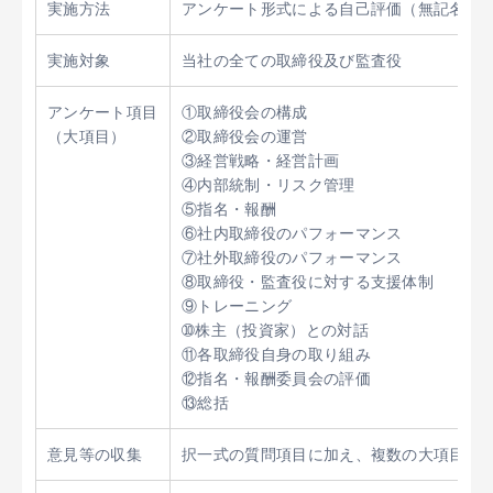
実施方法
アンケート形式による自己評価（無記名式
実施対象
当社の全ての取締役及び監査役
アンケート項目
①取締役会の構成
（大項目）
②取締役会の運営
③経営戦略・経営計画
④内部統制・リスク管理
⑤指名・報酬
⑥社内取締役のパフォーマンス
⑦社外取締役のパフォーマンス
⑧取締役・監査役に対する支援体制
⑨トレーニング
➉株主（投資家）との対話
⑪各取締役自身の取り組み
⑫指名・報酬委員会の評価
⑬総括
意見等の収集
択一式の質問項目に加え、複数の大項目及