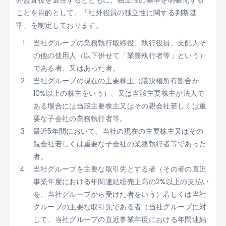
外監査役を選任するとともに、独立性の基準を明確化する
ことを目的として、「社外役員の独立性に関する判断基
準」を制定しております。
当社グループの業務執行取締役、執行役員、支配人そ
の他の使用人（以下併せて「業務執行者等」という）
である者、又はあった者。
当社グループの現在の主要株主（議決権所有割合が
10%以上の株主をいう）、又は当該主要株主が法人で
ある場合には当該主要株主又はその親会社若しくは重
要な子会社の業務執行者等。
最近5年間において、当社の現在の主要株主又はその
親会社若しくは重要な子会社の業務執行者等であった
者。
当社グループを主要な取引先とする者（その者の直近
事業年度における年間連結総売上高の2%以上の支払い
を、当社グループから受けた者をいう）若しくは当社
グループの主要な取引先である者（当社グループに対
して、当社グループの直近事業年度における年間連結