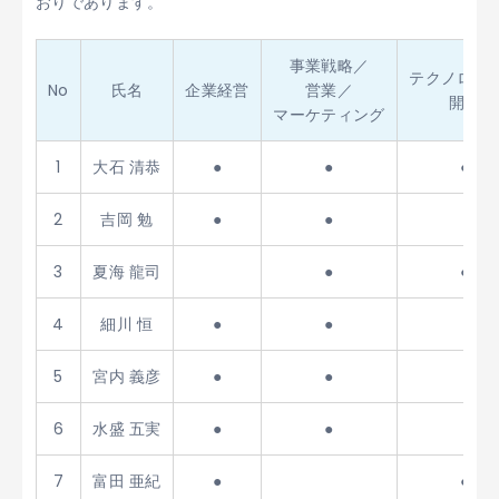
おりであります。
事業戦略／
テクノロジ
No
氏名
企業経営
営業／
開発
マーケティング
1
大石 清恭
●
●
●
2
吉岡 勉
●
●
3
夏海 龍司
●
●
4
細川 恒
●
●
5
宮内 義彦
●
●
6
水盛 五実
●
●
7
富田 亜紀
●
●