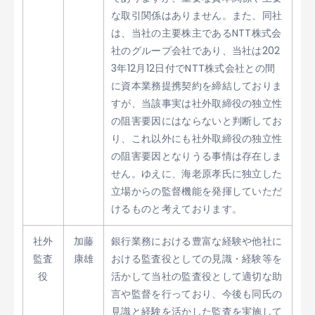
な取引関係はありません。また、同社
は、当社の主要株主であるNTT株式会
社のグループ会社であり、当社は202
3年12月12日付でNTT株式会社との間
に資本業務提携契約を締結しておりま
すが、当該事実は社外取締役の独立性
の阻害要因にはならないと判断してお
り、これ以外にも社外取締役の独立性
の阻害要因となりうる事情は存在しま
せん。ゆえに、海老原孝氏に独立した
立場からの監督機能を発揮していただ
けるものと考えております。
社外
加藤
銀行業務における豊富な経験や他社に
監査
康雄
おける監査役としての見識・経験等を
役
活かして当社の監査役として適切な助
言や監督を行っており、今後も同氏の
見識と経験を活かした監査を実施して