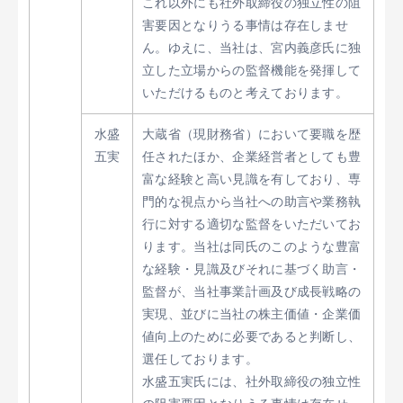
これ以外にも社外取締役の独立性の阻
害要因となりうる事情は存在しませ
ん。ゆえに、当社は、宮内義彦氏に独
立した立場からの監督機能を発揮して
いただけるものと考えております。
水盛
大蔵省（現財務省）において要職を歴
五実
任されたほか、企業経営者としても豊
富な経験と高い見識を有しており、専
門的な視点から当社への助言や業務執
行に対する適切な監督をいただいてお
ります。当社は同氏のこのような豊富
な経験・見識及びそれに基づく助言・
監督が、当社事業計画及び成長戦略の
実現、並びに当社の株主価値・企業価
値向上のために必要であると判断し、
選任しております。
水盛五実氏には、社外取締役の独立性