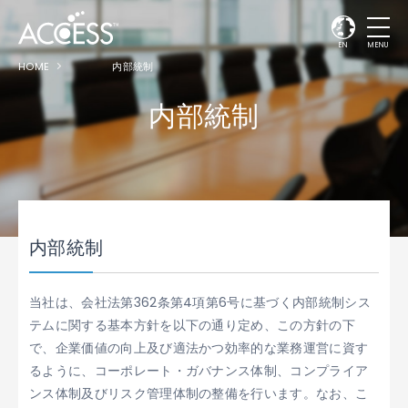
EN
MENU
HOME
内部統制
内部統制
内部統制
当社は、会社法第362条第4項第6号に基づく内部統制シス
テムに関する基本方針を以下の通り定め、この方針の下
で、企業価値の向上及び適法かつ効率的な業務運営に資す
るように、コーポレート・ガバナンス体制、コンプライア
ンス体制及びリスク管理体制の整備を行います。なお、こ