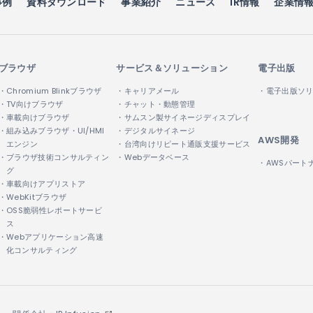
事例
資料ダウンロード
事業紹介
ニュース
IR情報
企業情
ブラウザ
サービス＆ソリューション
電子出版
・Chromium Blinkブラウザ
・キャリアメール
・電子出版ソ
・TV向けブラウザ
・チャット・動態管理
・車載向けブラウザ
・サムスン製サイネージディスプレイ
・組み込みブラウザ・UI/HMI
・デジタルサイネージ
AWS開発
エンジン
・台湾向けリピート通販支援サービス
・ブラウザ技術コンサルティン
・Webデータベース
・AWSパート
グ
・車載向けアプリストア
・WebKitブラウザ
・OSS脆弱性レポートサービ
ス
・Webアプリケーション高速
化コンサルティング