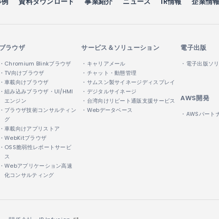
事例
資料ダウンロード
事業紹介
ニュース
IR情報
企業情
ブラウザ
サービス＆ソリューション
電子出版
・Chromium Blinkブラウザ
・キャリアメール
・電子出版ソ
・TV向けブラウザ
・チャット・動態管理
・車載向けブラウザ
・サムスン製サイネージディスプレイ
・組み込みブラウザ・UI/HMI
・デジタルサイネージ
AWS開発
エンジン
・台湾向けリピート通販支援サービス
・ブラウザ技術コンサルティン
・Webデータベース
・AWSパート
グ
・車載向けアプリストア
・WebKitブラウザ
・OSS脆弱性レポートサービ
ス
・Webアプリケーション高速
化コンサルティング