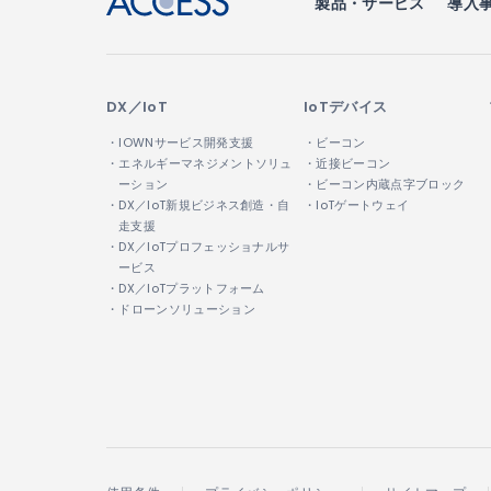
製品・サービス
導入
DX／IoT
IoTデバイス
・IOWNサービス開発支援
・ビーコン
・エネルギーマネジメントソリュ
・近接ビーコン
ーション
・ビーコン内蔵点字ブロック
・DX／IoT新規ビジネス創造・自
・IoTゲートウェイ
走支援
・DX／IoTプロフェッショナルサ
ービス
・DX／IoTプラットフォーム
・ドローンソリューション