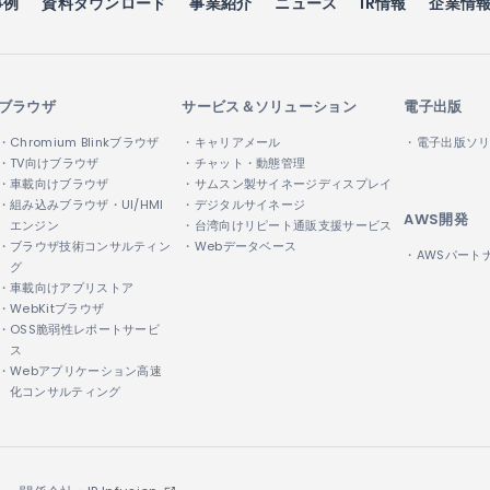
事例
資料ダウンロード
事業紹介
ニュース
IR情報
企業情
ブラウザ
サービス＆ソリューション
電子出版
・Chromium Blinkブラウザ
・キャリアメール
・電子出版ソ
・TV向けブラウザ
・チャット・動態管理
・車載向けブラウザ
・サムスン製サイネージディスプレイ
・組み込みブラウザ・UI/HMI
・デジタルサイネージ
AWS開発
エンジン
・台湾向けリピート通販支援サービス
・ブラウザ技術コンサルティン
・Webデータベース
・AWSパート
グ
・車載向けアプリストア
・WebKitブラウザ
・OSS脆弱性レポートサービ
ス
・Webアプリケーション高速
化コンサルティング