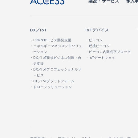
製品・サービス
導入
DX／IoT
IoTデバイス
・IOWNサービス開発支援
・ビーコン
・エネルギーマネジメントソリュ
・近接ビーコン
ーション
・ビーコン内蔵点字ブロック
・DX／IoT新規ビジネス創造・自
・IoTゲートウェイ
走支援
・DX／IoTプロフェッショナルサ
ービス
・DX／IoTプラットフォーム
・ドローンソリューション