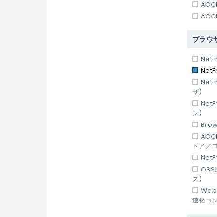
ACC
ACC
ブラウ
NetF
NetF
NetF
ザ)
Net
ン)
Bro
ACC
トア／コ
NetF
OS
ス)
Web
速化コン