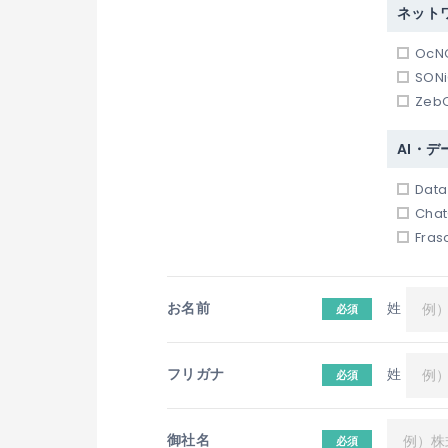
ネット
Oc
SO
Ze
AI・
Dat
Cha
Fra
お名前
姓
必須
フリガナ
姓
必須
御社名
必須