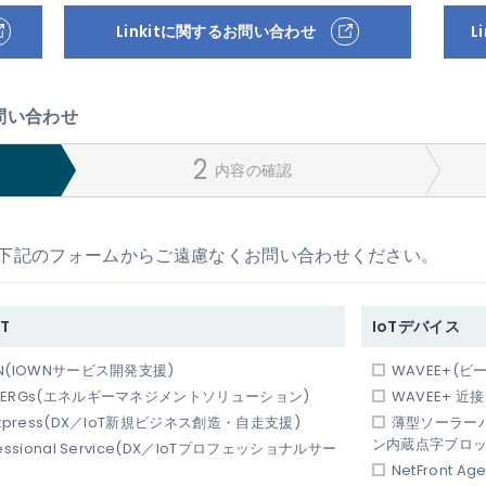
Linkitに関するお問い合わせ
L
問い合わせ
内容の確認
下記のフォームからご遠慮なくお問い合わせください。
T
IoTデバイス
N(IOWNサービス開発支援)
WAVEE+(ビ
WERGs(エネルギーマネジメントソリューション)
WAVEE+ 
Express(DX／IoT新規ビジネス創造・自走支援)
薄型ソーラー
ン内蔵点字ブロッ
fessional Service(DX／IoTプロフェッショナルサー
NetFront A