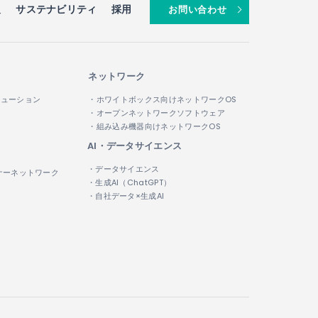
報
サステナビリティ
採用
お問い合わせ
人情報を提供することがありますが、この
、個人情報の保護に努めます。
ネットワーク
リューション
・ホワイトボックス向けネットワークOS
・オープンネットワークソフトウェア
合を除き、個人情報を第三者へ開示または
・組み込み機器向けネットワークOS
AI・データサイエンス
・データサイエンス
ナーネットワーク
・生成AI（ChatGPT）
・自社データ×生成AI
る場合
同意を得ることにより当該事務の遂行に支