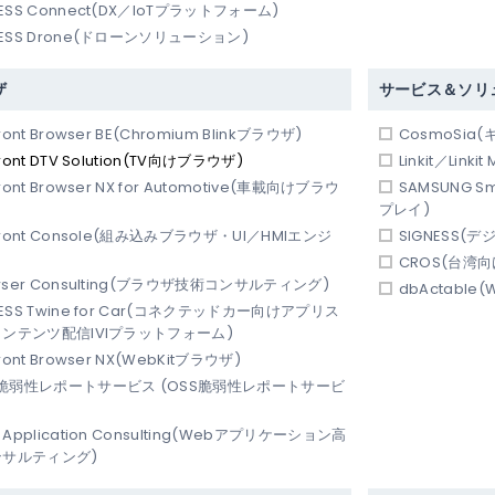
ESS Connect(DX／IoTプラットフォーム)
ESS Drone(ドローンソリューション)
ザ
サービス＆ソリ
ront Browser BE(Chromium Blinkブラウザ)
CosmoSia
ront DTV Solution(TV向けブラウザ)
Linkit／Lin
ront Browser NX for Automotive(車載向けブラウ
SAMSUNG 
プレイ)
Front Console(組み込みブラウザ・UI／HMIエンジ
SIGNESS(
CROS(台湾
wser Consulting(ブラウザ技術コンサルティング)
dbActabl
ESS Twine for Car(コネクテッドカー向けアプリス
ンテンツ配信IVIプラットフォーム)
ront Browser NX(WebKitブラウザ)
S脆弱性レポートサービス (OSS脆弱性レポートサービ
 Application Consulting(Webアプリケーション高
サルティング)