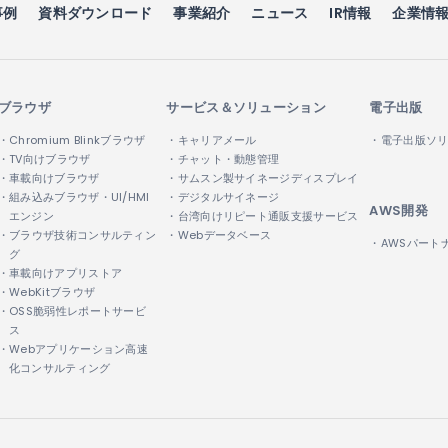
事例
資料ダウンロード
事業紹介
ニュース
IR情報
企業情
めるため、業務の一部を委託し、業務委託先に対して、必要な範囲で個
人情報の取扱いに関する契約を締結するとともに、適切な監督を行い
ブラウザ
サービス＆ソリューション
電子出版
・Chromium Blinkブラウザ
・キャリアメール
・電子出版ソ
・TV向けブラウザ
・チャット・動態管理
記載した業務委託先への提供の場合および以下のいずれかに該当する場
・車載向けブラウザ
・サムスン製サイネージディスプレイ
・組み込みブラウザ・UI/HMI
・デジタルサイネージ
AWS開発
エンジン
・台湾向けリピート通販支援サービス
・ブラウザ技術コンサルティン
・Webデータベース
・AWSパート
グ
別することができない状態で開示、提供する場合
・車載向けアプリストア
られた場合
・WebKitブラウザ
護のために必要な場合であって、お客様の同意を得ることが困難であ
・OSS脆弱性レポートサービ
な事務を実施する上で、協力する必要がある場合であって、お客様の
ス
・Webアプリケーション高速
化コンサルティング