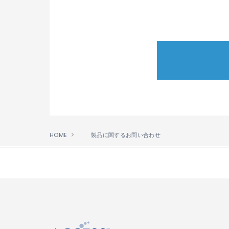
個人情報の取扱いに関する規程
ます。
個人情報の取得に際しては、利
個人情報の漏洩、紛失、改ざん
保有する個人情報について、お
1.2 ACCESSは、第1.1項に定め
2. 利用目的等
2.1 ACCESSは、業務遂行上必要
HOME
製品に関するお問い合わせ
して取得した個人情報については、採用
ACCESSの製品・サービス等
お客様からご注文・お申込頂い
↑
ACCESSの製品・サービス等に
ACCESSの製品・サービス等
お客様から頂いたお問合せ等へ
その他前述の各種業務に伴なう