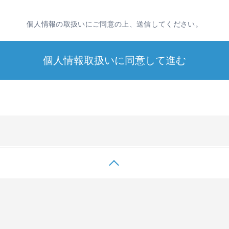
を明確にし、これを従業者に周知徹底します。また、取引先等に対し
個人情報の取扱いにご同意の上、送信してください。
用目的を特定して通知または公表し、その利用目的に従って個人情報
等を防止するため、必要な対策を講じて適切な管理を行います。
客様本人からの開示、訂正、削除、利用停止の依頼を所定の方法でお
る方針に基づき、具体的には、次条以下に定める内容に従って個人情報を取
となる個人情報を取得しますが、これらの個人情報は、以下に定める目的
にかかる業務（選考・連絡・手続き等）にのみ利用いたします。
の内容の充実および利便性の向上
た製品・サービス等の発送・提供
関するお知らせ・PR・紹介
に関するアンケート調査
の回答
業務の実施