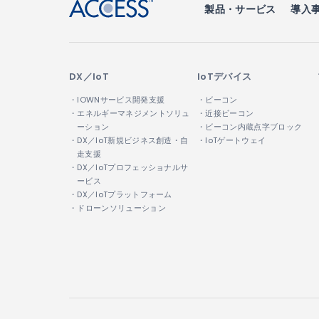
製品・サービス
導入
2.2 ACCESSは、業務を円滑に進
場合、これらの業務委託先との間で、個
DX／IoT
IoTデバイス
3. 第三者への開示・提供
・IOWNサービス開発支援
・ビーコン
・エネルギーマネジメントソリュ
・近接ビーコン
ACCESSは、第２条の利用目的等に
ーション
・ビーコン内蔵点字ブロック
提供いたしません。
・DX／IoT新規ビジネス創造・自
・IoTゲートウェイ
走支援
お客様ご本人の同意がある場合
・DX／IoTプロフェッショナルサ
ービス
統計的なデータ等、ご本人を識
・DX／IoTプラットフォーム
法令に基づき開示・提供を求め
・ドローンソリューション
人の生命、身体または財産の保
国または地方公共団体等が公的
障を及ぼす恐れのある場合
4. 開示