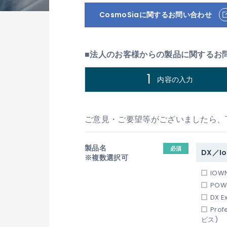
CosmoSiaに関するお問い合わせ
■法人のお客様からの製品に関するお
内容の入力
ご意見・ご要望等がございましたら、
製品名
必須
DX／Io
※複数選択可
IOW
PO
DX 
Pro
ビス)