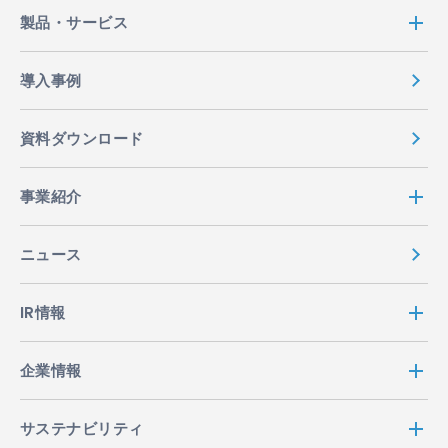
り扱います。
製品・サービス
2. 利用目的等
導入事例
2.1 ACCESSは、業務遂行上必要となる個人情報を取
得しますが、これらの個人情報は、以下に定める目的
資料ダウンロード
で利用させて頂きます。但し、採用に関連して取得し
た個人情報については、採用にかかる業務（選考・連
事業紹介
絡・手続き等）にのみ利用いたします。
ACCESSの製品・サービス等の内容の充実およ
ニュース
び利便性の向上
お客様からご注文・お申込頂いた製品・サービ
IR情報
ス等の発送・提供
ACCESSの製品・サービス等に関するお知ら
せ・PR・紹介
企業情報
ACCESSの製品・サービス等に関するアンケー
ト調査
サステナビリティ
お客様から頂いたお問合せ等への回答