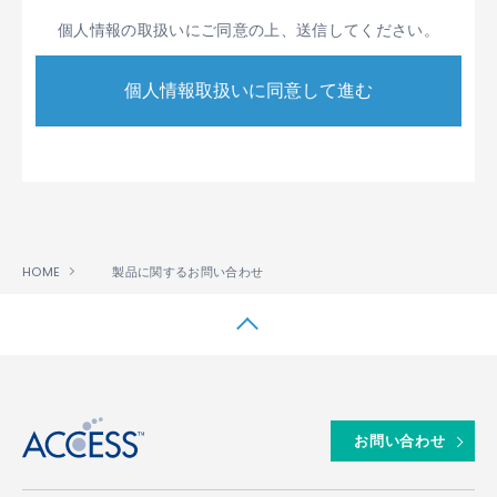
般に公平妥当と認められる個人情報の取り扱い
個人情報の取扱いにご同意の上、送信してください。
に関する慣行に準拠し、適切に取り扱います。
また、適宜、取扱いの改善に努めます。
個人情報の取扱いに関する規程を明確にし、こ
れを従業者に周知徹底します。また、取引先等
に対しても適切に個人情報を取扱うように要請
します。
個人情報の取得に際しては、利用目的を特定し
て通知または公表し、その利用目的に従って個
人情報を取り扱います。
HOME
製品に関するお問い合わせ
個人情報の漏洩、紛失、改ざん等を防止するた
め、必要な対策を講じて適切な管理を行いま
す。
保有する個人情報について、お客様本人からの
↑
開示、訂正、削除、利用停止の依頼を所定の方
法でお受けし、誠意をもって対処いたします。
お問い合わせ
1.2 ACCESSは、第1.1項に定める方針に基づき、具体
的には、次条以下に定める内容に従って個人情報を取