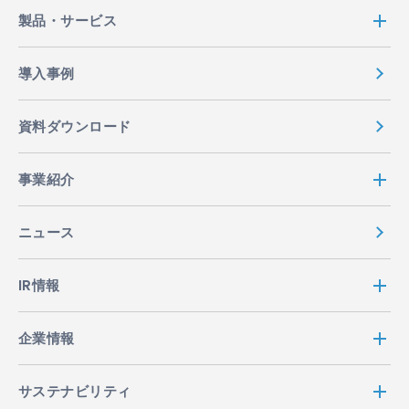
り扱います。
製品・サービス
2. 利用目的等
導入事例
2.1 ACCESSは、業務遂行上必要となる個人情報を取
得しますが、これらの個人情報は、以下に定める目的
資料ダウンロード
で利用させて頂きます。但し、採用に関連して取得し
た個人情報については、採用にかかる業務（選考・連
事業紹介
絡・手続き等）にのみ利用いたします。
ACCESSの製品・サービス等の内容の充実およ
ニュース
び利便性の向上
お客様からご注文・お申込頂いた製品・サービ
IR情報
ス等の発送・提供
ACCESSの製品・サービス等に関するお知ら
せ・PR・紹介
企業情報
ACCESSの製品・サービス等に関するアンケー
ト調査
サステナビリティ
お客様から頂いたお問合せ等への回答