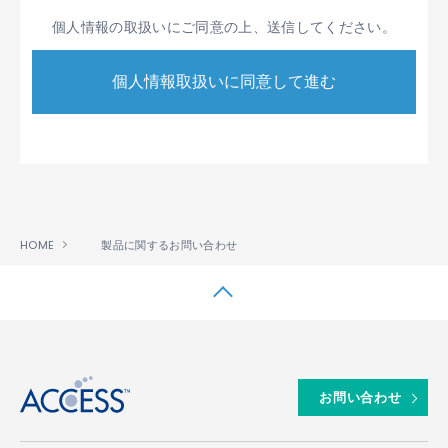
般に公平妥当と認められる個人情報の取り扱い
個人情報の取扱いにご同意の上、送信してください。
に関する慣行に準拠し、適切に取り扱います。
また、適宜、取扱いの改善に努めます。
個人情報の取扱いに関する規程を明確にし、こ
れを従業者に周知徹底します。また、取引先等
に対しても適切に個人情報を取扱うように要請
します。
個人情報の取得に際しては、利用目的を特定し
て通知または公表し、その利用目的に従って個
人情報を取り扱います。
HOME
製品に関するお問い合わせ
個人情報の漏洩、紛失、改ざん等を防止するた
め、必要な対策を講じて適切な管理を行いま
す。
保有する個人情報について、お客様本人からの
↑
開示、訂正、削除、利用停止の依頼を所定の方
法でお受けし、誠意をもって対処いたします。
お問い合わせ
1.2 ACCESSは、第1.1項に定める方針に基づき、具体
的には、次条以下に定める内容に従って個人情報を取