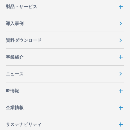
り扱います。
製品・サービス
2. 利用目的等
導入事例
2.1 ACCESSは、業務遂行上必要となる個人情報を取
得しますが、これらの個人情報は、以下に定める目的
資料ダウンロード
で利用させて頂きます。但し、採用に関連して取得し
た個人情報については、採用にかかる業務（選考・連
事業紹介
絡・手続き等）にのみ利用いたします。
ACCESSの製品・サービス等の内容の充実およ
ニュース
び利便性の向上
お客様からご注文・お申込頂いた製品・サービ
IR情報
ス等の発送・提供
ACCESSの製品・サービス等に関するお知ら
せ・PR・紹介
企業情報
ACCESSの製品・サービス等に関するアンケー
ト調査
サステナビリティ
お客様から頂いたお問合せ等への回答