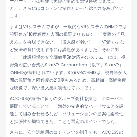
ーパーリアルな映像で実際の事故を疑似体験できたこ
と」、さらにはコンテンツ制作といった総合力をあげてい
ます。
まずはVRシステムですが、一般的なVRシステムのHMDでは
視野角が110度程度と人間の視野よりも狭く、「実際の『見
え方』を再現できない」（没入感が弱い）、「VR酔い」な
ど安全教育に使用するには課題がありました。それに対
し、「建設現場の安全訓練用5K対応VRシステム」には、視
野角が広い台湾のStarVR Corporation（以下、StarVR）
のHMDが採用されています。StarVRのHMDは、視野角が人
間の視野角と同程度の210度もあるため、高精細・高解像度
な映像で、深い没入感を実現していまです。
ACCESSが海外に多くのグループ会社を持ち、グローバル
展開していることで、「海外の先進的なハードウェアを調
達して組み合わせるなど、ソリューションの提案に柔軟性
と拡張性が期待できた」ことも選定のポイントでした。
さらに、安全訓練用のコンテンツの制作でも、ACCESSの