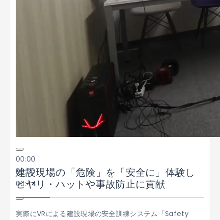
00:00
建設現場の「危険」を「安全に」体験し
00:00
ヒヤリ・ハットや事故防止に貢献
00:44
実際にVRによる建設現場の安全訓練システム「Safety