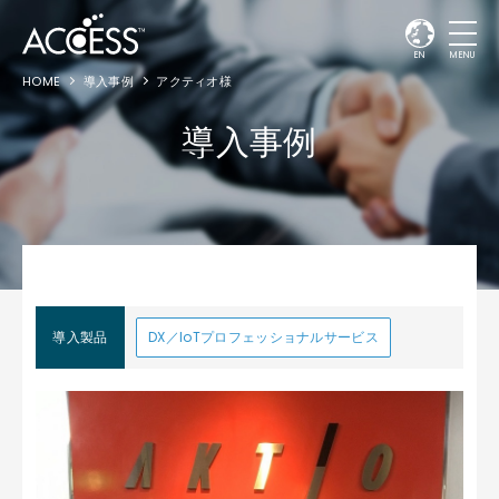
EN
MENU
HOME
導入事例
アクティオ様
導入事例
導入製品
DX／IoTプロフェッショナルサービス