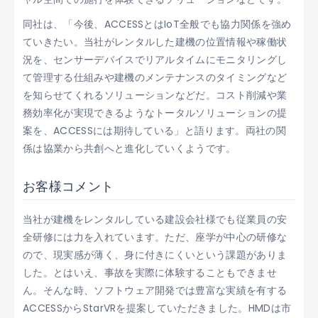
同社は、「今後、ACCESSとはIoT全般でも協力関係を強め
ていきたい。当社がレンタルした建機の位置情報や稼働状
況を、センサーデバイスでリアルタイムにモニタリングし
て管理する仕組みや建機のメンテナンスのタイミングなど
を知らせてくれるソリューションなどだ。コスト削減や業
務効率化が実現できるようなトータルソリューションの提
案を、ACCESSには期待している」と語ります。両社の関
係は協業から共創へと進化していくようです。
お客様コメント
当社が建機をレンタルしている建設会社様でも従業員の安
全研修には力を入れています。ただ、座学が中心の研修な
ので、現実感が薄く、身に付きにくいという課題がありま
した。とはいえ、事故を実際に体験することもできませ
ん。そんな時、ソフトウェア開発では豊富な実績を有する
ACCESSからStarVRを提案していただきました。HMDは市