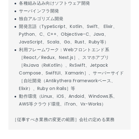
各種組み込み向けソフトウェア開発
サーバインフラ開発
独自アルゴリズム開発
開発言語（TypeScript、Kotlin、Swift、 Elixir、
Python、C、C++、Objective-C、Java、
JavaScript、Scala、Go、Rust、Ruby等）
利用フレームワーク：Webフロントエンド系
［React／Redux、Next.js］、スマホアプリ
［RxJava（RxKotlin）、RxSwift、Jetpack
Compose、SwiftUI、Xamarin］、サーバーサイド
［自社開発（Antikythera Frameworkベース、
Elixir）、Ruby on Rails］等
動作環境（Linux、iOS、Andoid、Windows系、
AWS等クラウド環境、iTron、Vx-Works）
［従事すべき業務の変更の範囲］会社の定める業務