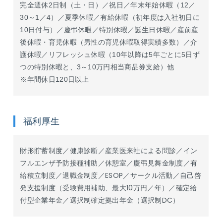
完全週休2日制（土・日）／祝日／年末年始休暇（12／
30～1／4）／夏季休暇／有給休暇（初年度は入社初日に
10日付与）／慶弔休暇／特別休暇／誕生日休暇／産前産
後休暇・育児休暇（男性の育児休暇取得実績多数）／介
護休暇／リフレッシュ休暇（10年以降は5年ごとに5日ず
つの特別休暇と、3～10万円相当商品券支給）他
※年間休日120日以上
福利厚生
財形貯蓄制度／健康診断／産業医来社による問診／イン
フルエンザ予防接種補助／休憩室／慶弔見舞金制度／有
給積立制度／退職金制度／ESOP／サークル活動／自己啓
発支援制度（受験費用補助、最大10万円／年）／確定給
付型企業年金／選択制確定拠出年金（選択制DC）