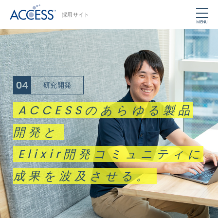
採用サイト
MENU
研究開発
ACCESSのあらゆる製品
開発と
Elixir開発コミュニティに
成果を波及させる。