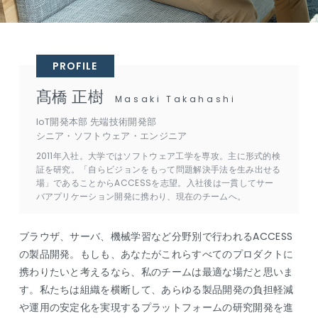
PROFILE
髙橋 正樹
Masaki Takahashi
IoT開発本部 先端技術開発部
シニア・ソフトウェア・エンジニア
2011年入社。大学ではソフトウェア工学を専攻。主に形式的検
証を研究。「自らビジョンをもって問題解決手法を生み出せる
場」であることからACCESSを志望。入社後は一貫してサー
バアプリケーション開発に携わり、現在のチームへ。
ブラウザ、サーバ、機械学習など分野別で行われるACCESS
の製品開発。もしも、あなたがこれらすべてのプロダクトに
携わりたいと考えるなら、私のチームは最適な場だと思いま
す。私たちは組織を横断して、あらゆる製品開発の負担軽減
や運用の安定化を実現するプラットフォームの研究開発を進