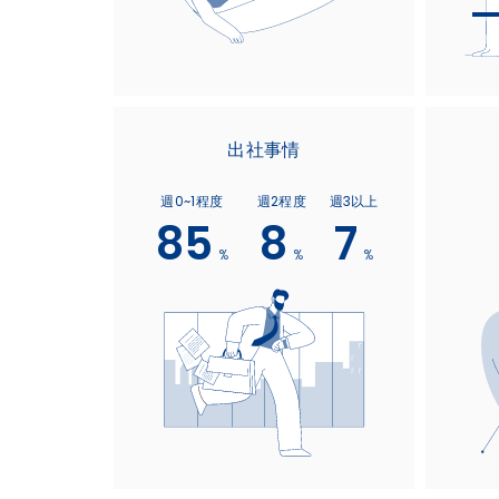
出社事情
週0~1程度
週2程度
週3以上
85
8
7
%
%
%