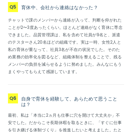
Q5
育休中、会社から連絡はなかった？
チャットで課のメンバーから連絡が入って、判断を仰がれた
ことが2〜3度あったくらい。ほとんど連絡がなく育休に専念
できました。品質管理課は、私を含めて社員が9名と、派遣
のテスターさん20名ほどの組織です。実は一時、女性2人と
私の育休が重なって、社員3名が不在の状況でした。そのた
め業務の効率化を図るなど、組織体制を整えることで、残る
メンバーの負担を減らせるように努めました。みんなにもう
まくやってもらえて感謝しています。
Q6
自身で育休を経験して、あらためて思うこと
は？
最初、私は「本当に2ヵ月も仕事に穴を開けて大丈夫か」不
安でした。だからこそ長期休暇を取るときに、「すぐに仕事
を引き継げる体制づくり」を推進したいと考えました。たと